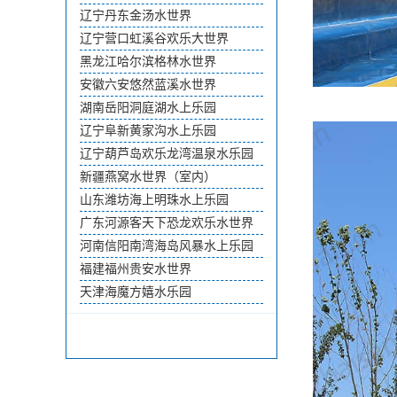
辽宁丹东金汤水世界
辽宁营口虹溪谷欢乐大世界
黑龙江哈尔滨格林水世界
安徽六安悠然蓝溪水世界
湖南岳阳洞庭湖水上乐园
辽宁阜新黄家沟水上乐园
辽宁葫芦岛欢乐龙湾温泉水乐园
新疆燕窝水世界（室内）
山东潍坊海上明珠水上乐园
广东河源客天下恐龙欢乐水世界
河南信阳南湾海岛风暴水上乐园
福建福州贵安水世界
天津海魔方嬉水乐园