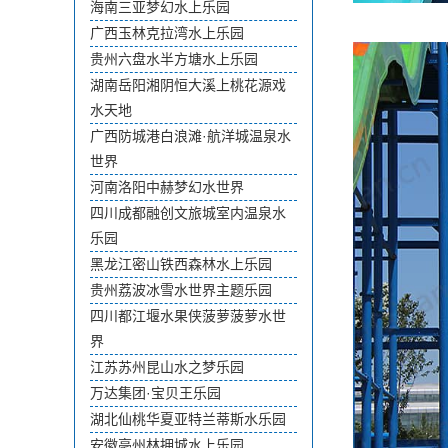
海南三亚梦幻水上乐园
广西玉林克拉湾水上乐园
贵州六盘水半方塘水上乐园
湖南岳阳湘阴恒大溪上桃花源戏
水天地
广西防城港白浪滩·航洋城温泉水
世界
河南洛阳中赫梦幻水世界
四川成都融创文旅城室内温泉水
乐园
黑龙江密山铁西森林水上乐园
贵州荔波冰雪水世界主题乐园
四川都江堰水果侠菠萝菠萝水世
界
江苏苏州昆山水之梦乐园
万达集团·宝贝王乐园
湖北仙桃华夏亚特兰蒂斯水乐园
安徽亳州林拥城水上乐园