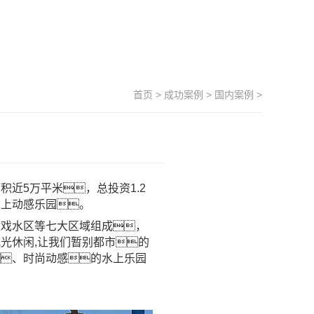
首页
>
成功案例
>
国内案例
>
近5万平米，总投资1.2
水上动感乐园。
童戏水区等七大区域组成，
光休闲,让我们暂别都市的
、时尚动感的水上乐园