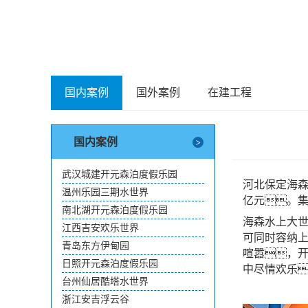
国内案例
国外案例
在建工程
国内案例
武汉城建开元森泊度假乐园
河北保定海森
温州乐园三期水世界
亿元。
南北湖开元森泊度假乐园
海森水上大
江西吉安欢乐世界
可同时容纳上
青岛东方伊甸园
喧嚣，
日照开元森泊度假乐园
中尽情欢乐
台州仙居酷塔水世界
浙江安吉浮云谷