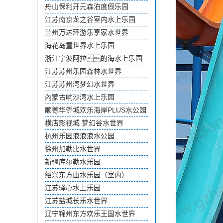
舟山保利开元森泊度假乐园
江苏南京龙之谷室内水上乐园
兰州万达环游乐享家水世界
海花岛童世界水上乐园
浙江宁波阿拉的海水上乐园
江苏苏州乐园森林水世界
江苏苏州湾梦幻水世界
內蒙古响沙湾水上乐园
顺德华侨城欢乐海岸PLUS水公园
横店影视城 梦幻谷水世界
杭州乐园浪浪浪水公园
徐州加勒比水世界
新疆库尔勒水乐园
绍兴东方山水乐园（室内）
江苏驿心水上乐园
江苏盐城长乐水世界
辽宁锦州东方欢乐王国水世界