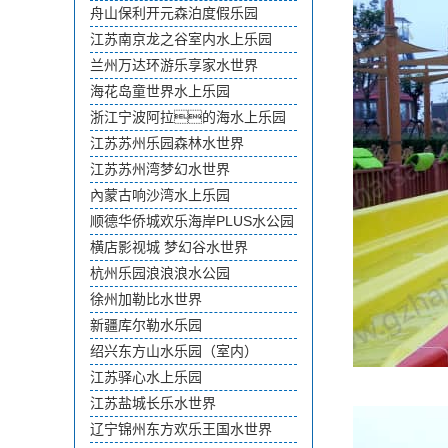
舟山保利开元森泊度假乐园
江苏南京龙之谷室内水上乐园
兰州万达环游乐享家水世界
海花岛童世界水上乐园
浙江宁波阿拉的海水上乐园
江苏苏州乐园森林水世界
江苏苏州湾梦幻水世界
內蒙古响沙湾水上乐园
顺德华侨城欢乐海岸PLUS水公园
横店影视城 梦幻谷水世界
杭州乐园浪浪浪水公园
徐州加勒比水世界
新疆库尔勒水乐园
绍兴东方山水乐园（室内）
江苏驿心水上乐园
江苏盐城长乐水世界
辽宁锦州东方欢乐王国水世界