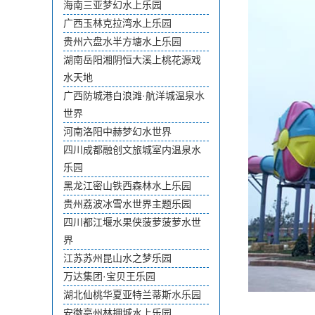
海南三亚梦幻水上乐园
广西玉林克拉湾水上乐园
贵州六盘水半方塘水上乐园
湖南岳阳湘阴恒大溪上桃花源戏
水天地
广西防城港白浪滩·航洋城温泉水
世界
河南洛阳中赫梦幻水世界
四川成都融创文旅城室内温泉水
乐园
黑龙江密山铁西森林水上乐园
贵州荔波冰雪水世界主题乐园
四川都江堰水果侠菠萝菠萝水世
界
江苏苏州昆山水之梦乐园
万达集团·宝贝王乐园
湖北仙桃华夏亚特兰蒂斯水乐园
安徽亳州林拥城水上乐园