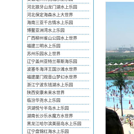
河北狼牙山龙门湖水上乐园
河北保定海森水上大世界
海南三亚千古情水上乐园
博鳌亚洲湾水上乐园
广西柳州雀山公园水上世界
福建三明水上乐园
苏州乐园水上世界
辽宁盖州亚特兰蒂斯海乐园
波塞冬海洋王国沙滩水世界
福建厦门观音山梦幻水世界
浙江宁波东钱湖水上乐园
陕西安康未来水世界
临汾华尧水上乐园
洪湖悦兮半岛水上乐园
湖南长沙乐水魔方水世界
黑龙江哈尔滨美丽岛水上乐园
辽宁盘锦红海水上乐园