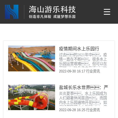
疫情期间水上乐园行
过去的2021年中，疫
业的发展情况
情一直在不断。很多水上
乐园运营艰难，但可以在
那样的条件中存活的
2022-09-30 16:17
行业资讯
园区具备非常大的朝气和
魅力。这种水上乐园也象
征了行业发展方向的标准
和发展趋势。
盐城长乐水世界：严
炎炎夏季，水上乐园成为
控细节，提升游客体
人们避暑休闲首选。而国
验
内水上乐园遍地开花，如
何经营管理水上乐园，使
2022-09-28 16:25
行业资讯
之在激烈的市场竞争中立
足，是经营者们一直思