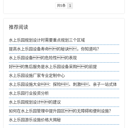
模、亮点、档
次，而忽略了安全的
共5条
1
重要性，为未来营运带来
诸多隐患和不便。
推荐阅读
水上乐园规划设计时需要重点规划三个区域
提高水上乐园设备寿命的秘诀，你知道吗？
水上乐园设备的危险性的表现
好的售后服务是水上乐园设备采购的前提
水上乐园设施厂家专业定制中心
水上乐园设施大全：探险、刺激、亲子一站式体
验
水上乐园行业投资分析
水上乐园规划设计的建议
如何在水上乐园管理中提升园区的无障碍和便利设施？
水上乐园游乐设施价格大揭秘