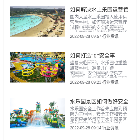
考的问题。长乐水世
界在这方面交出了一份值得参
如何解决水上乐园运营管
考的答卷。
国内大量水上乐园投入使用运
理过程中的安全问
营后，如何解决运营管理
题？
过程中的安全问题，
一直是管理者们探讨的话
2022-09-28 09:57
行业资讯
题，也是水上乐园成功运
营的关键标志。而炎
夏已至，全国多地最高气
温达30℃以上，各地水上
如何打造“0”安全事
乐园也陆续开园营业，本
盛夏来临，水乐园也重整
故的水乐园？
文就
旗鼓，准备开门待
客。安全的游乐环
境，是促进游客重游
2022-09-28 09:23
行业资讯
的重要因素。对水乐园来
说，安全工作与安全意识
应始终贯彻执行于水上乐园景
区规划、建设、运营
水乐园景区如何做好安全
中。
水乐园安全工作首先应做到预
运营工作？
防为主，安全工作和安全
意识应始终贯穿于水乐园景区
规划、建设、运营
2022-09-28 09:14
行业资讯
中。很多水乐园在前期规
划建设中只考虑景区规